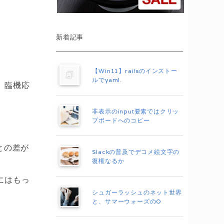
新着記事
【Win11】railsのインストー
ルでyaml.
、臨機応
非表示のinput要素ではクリッ
プボードへのコピー
との差が
Slackの普及でデコメ絵文字の
復権なるか
にはもっ
シュガーラッシュのネット世界
と、サマーウォーズのO