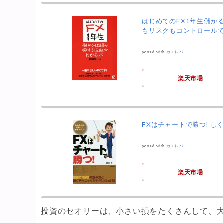
はじめてのFX1年生儲か
もリスクもコントロールで
posted with
カエレバ
楽天市場
FXはチャートで勝つ! し
posted with
カエレバ
楽天市場
投資のセオリーは、小さい損をたくさんして、