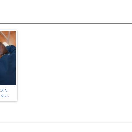
教えた
いない。