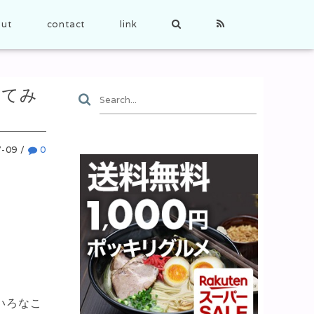
ut
contact
link
ってみ
7-09
/
0
いろなこ